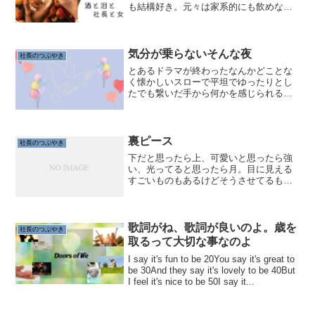
も結構好き。元々は家系的にも飲めなか
ったけど、大学生の時に早く大人になり
たくて飲む練習をしていた。そんな事も
あって、昔っから飲む機会が多かった私
はお酒の失敗（私は大した...
気分が乗らないそんな夜
社長のつぶやき
とあるドラマが終わったなんかどことな
く懐かしいスローで平坦でゆったりとし
たでも繋いだ手から何かを感じられる昔
そんな映画があったなー。きっと人生な
んてそういう物なのかもしれない。タイ
トルなんだっけ。美しく綺麗で平穏で穏
やかな、煌びやかで素敵な...
裏ピース
社長のつぶやき
下だと思ったら上、可愛いと思ったら強
い、光ってると思ったら月。目に見える
すごいものもあるけどそうさせてるもの
もある。きっと目の前の見える姿には裏
があって、だから目に見えるものが美し
いんだなあと思う事が最近よくある。世
の中ってそんな表裏で1つ...
歌詞がね、歌詞が良いのよ。歳を
社長のつぶやき
取るって大切な事なのよ
I say it's fun to be 20You say it's great to
be 30And they say it's lovely to be 40But
I feel it's nice to be 50I say it...