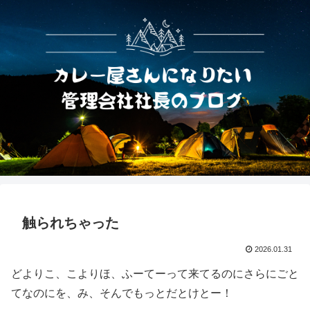
触られちゃった
2026.01.31
どよりこ、こよりほ、ふーてーって来てるのにさらにごと
てなのにを、み、そんでもっとだとけとー！