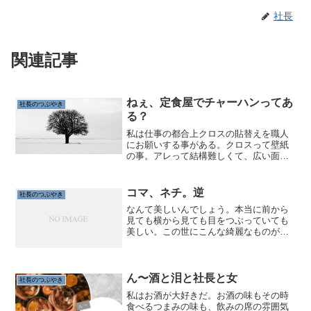
社長
関連記事
ねぇ、定食屋でチャーハンってあ
社長のつぶやき
る？
私は仕事の都合上クロスの貼替えを職人
にお願いする事がある。クロスって壁紙
の事。アレって結構難しくて、広い面積
とかだとクロスを貼り合わせていくんだ
けど、クロスとクロスの継ぎ目に隙間が
空いちゃう事がある。クロスって水性の
コマ、ネチ。逆
社長のつぶやき
糊で貼るから糊が乾くと気...
なんて美しいんでしょう。本当に前から
見ても横から見ても目をつぶっていても
美しい。この世にこんな綺麗なものがあ
ったなんて知らなかった。まーーもう本
当に言葉にならないぐらい美しい。表面
的な話じゃなくてね。今夜0時。眠れない
夜になったとしても…そ...
ん〜酒と泪と社長と女
社長のつぶやき
私はお酒が大好きだ。お酒の味もその時
食べるつまみの味も、飲みの席の雰囲気