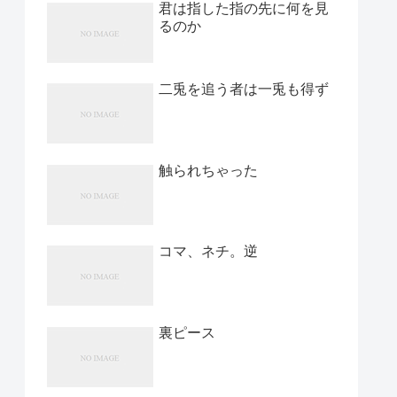
君は指した指の先に何を見
るのか
二兎を追う者は一兎も得ず
触られちゃった
コマ、ネチ。逆
裏ピース