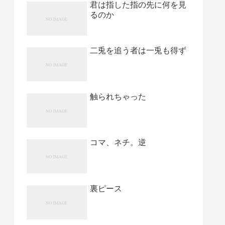
君は指した指の先に何を見
るのか
二兎を追う者は一兎も得ず
触られちゃった
コマ、ネチ。逆
裏ピース